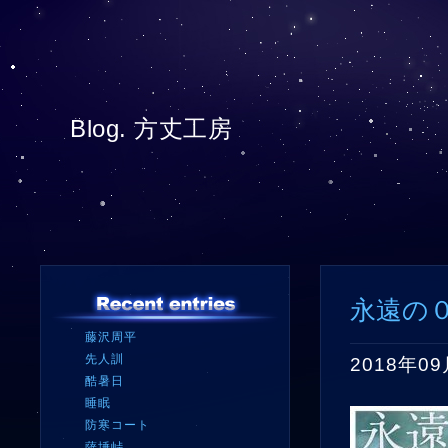
Blog. 方丈工房
永遠の
藤沢周平
先人訓
2018年0
酷暑日
睡眠
防寒コート
薩埵峠