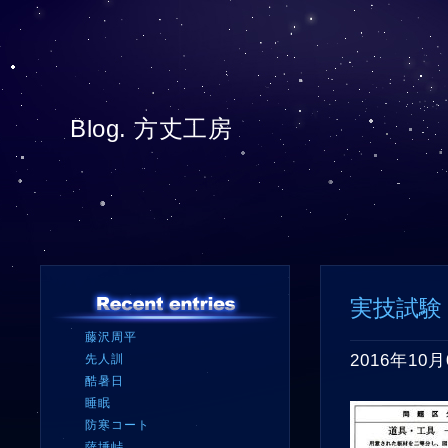
Blog. 方丈工房
実技試験
藤沢周平
2016年10月
先人訓
酷暑日
睡眠
防寒コート
薩埵峠