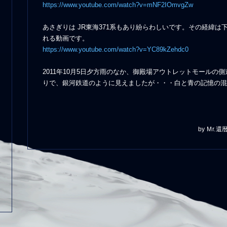
https://www.youtube.com/watch?v=mNF2IOmvgZw
あさぎりは JR東海371系もあり紛らわしいです。その経緯
れる動画です。
https://www.youtube.com/watch?v=YC89kZehdc0
2011年10月5日夕方雨のなか、御殿場アウトレットモールの側
りで、銀河鉄道のように見えましたが・・・白と青の記憶の混同でし
by
Mr.還