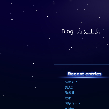
Blog. 方丈工房
藤沢周平
先人訓
酷暑日
睡眠
防寒コート
薩埵峠