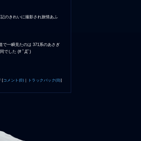
は下記のきれいに撮影され旅情あふ
道で一瞬見たのは 371系のあさぎ
た (# ﾟДﾟ)
暦
[
コメント(0)
｜
トラックバック(0)
]