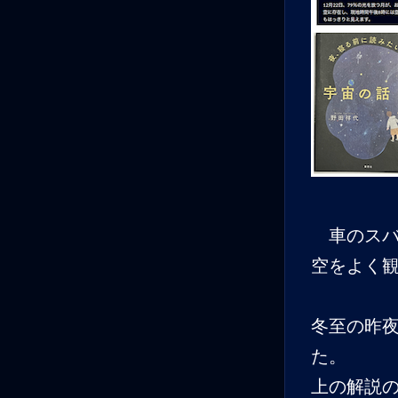
車のスバ
空をよく
冬至の昨
た。
上の解説