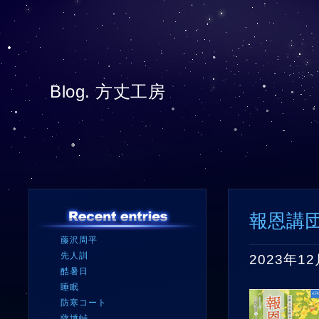
Blog. 方丈工房
報恩講
藤沢周平
先人訓
2023年1
酷暑日
睡眠
防寒コート
薩埵峠