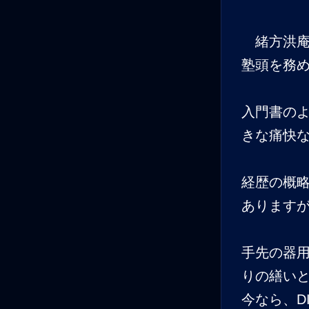
緒方洪庵
塾頭を務
入門書の
きな痛快
経歴の概
あります
手先の器
りの繕い
今なら、D