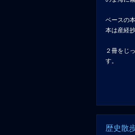
ベースの
本は産経
２冊をじ
す。
歴史散